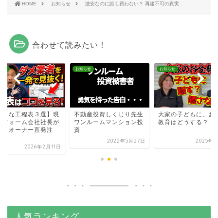
HOME
お知らせ
激安なのに誰も買わない？ 再建不可の真実
合わせて読みたい！
らせ
お知らせ
お知らせ
ダメな工程表３選】現
不動産投資しくじり先生
大家の子どもに、お
リフォーム会社社長が
ワンルームマンション投
教育はどうする？
言｜オーナー直発注
資
.
2022年5月27日
2025年3
2026年2月11日
人気ランキング