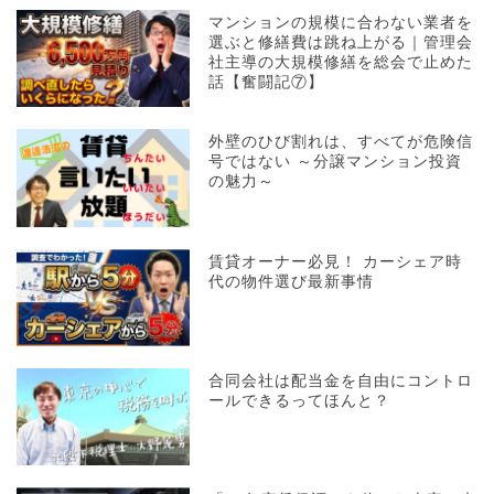
マンションの規模に合わない業者を
選ぶと修繕費は跳ね上がる｜管理会
社主導の大規模修繕を総会で止めた
話【奮闘記⑦】
外壁のひび割れは、すべてが危険信
号ではない ～分譲マンション投資
の魅力～
賃貸オーナー必見！ カーシェア時
代の物件選び最新事情
合同会社は配当金を自由にコントロ
ールできるってほんと？