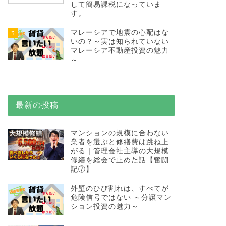
して簡易課税になっていま
す。
マレーシアで地震の心配はな
3
いの？～実は知られていない
マレーシア不動産投資の魅力
～
最新の投稿
マンションの規模に合わない
業者を選ぶと修繕費は跳ね上
がる｜管理会社主導の大規模
修繕を総会で止めた話【奮闘
記⑦】
外壁のひび割れは、すべてが
危険信号ではない ～分譲マン
ション投資の魅力～