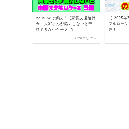
金、経費に
youtubeで解説「【家賃支援給付
【 2025
正解は？
金】大家さんが協力しないと申
フルローン
士が解説】
請できないケース ５...
較！
2026年7月13日
2020年7月21日