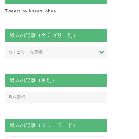
Tweets by knees_ohya
outubeで解説「【家賃支援給付
【 2025年7月版】不動産投資で
】大家さんが協力しないと申
フルローン対応の金融機関比
できないケース ５...
較！
過去の記事（カテゴリー別）
2020年7月21日
2025年7月9
過去の記事（月別）
過去の記事（フリーワード）