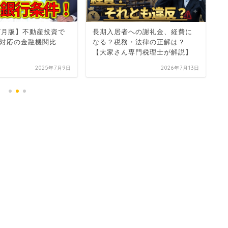
年7月版】不動産投資で
長期入居者への謝礼金、経費に
y
対応の金融機関比
なる？税務・法律の正解は？
金
【大家さん専門税理士が解説】
請
2025年7月9日
2026年7月13日