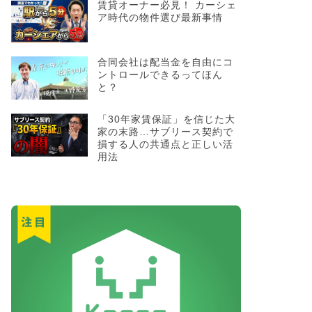
賃貸オーナー必見！ カーシェ
ア時代の物件選び最新事情
合同会社は配当金を自由にコ
ントロールできるってほん
と？
「30年家賃保証」を信じた大
家の末路…サブリース契約で
損する人の共通点と正しい活
用法