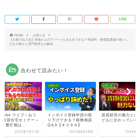
HOME
お知らせ
【大家の法人化】借地の上のアパートも法人化できる？承諾料・無償返還届の落とし
穴を大家さん専門税理士が解説
合わせて読みたい！
らせ
お知らせ
お知らせ
uTube ライブ～おう
インボイス登録申請の取
賃貸経営の魅力とは
de賃貸住宅セミナー～
り下げできる？税務相談
どもに伝わっている
に繁忙期は...
Q＆A【＃２９９】
2022年7月27日
2023年8月28日
2024年4