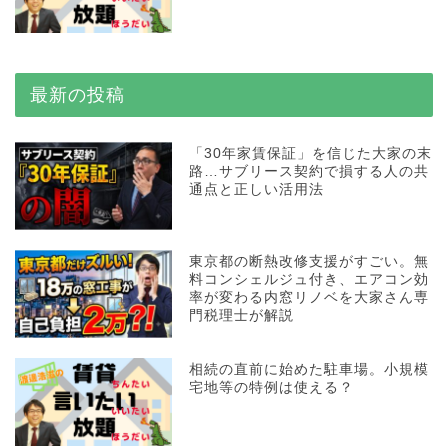
最新の投稿
「30年家賃保証」を信じた大家の末
路…サブリース契約で損する人の共
通点と正しい活用法
東京都の断熱改修支援がすごい。無
料コンシェルジュ付き、エアコン効
率が変わる内窓リノベを大家さん専
門税理士が解説
相続の直前に始めた駐車場。小規模
宅地等の特例は使える？