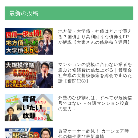
最新の投稿
地方債・大学債・社債はどこで買え
る？国債より高利回りな債券をFP
が解説【大家さんの修繕積立運用】
マンションの規模に合わない業者を
選ぶと修繕費は跳ね上がる｜管理会
社主導の大規模修繕を総会で止めた
話【奮闘記⑦】
外壁のひび割れは、すべてが危険信
号ではない ～分譲マンション投資
の魅力～
賃貸オーナー必見！ カーシェア時
代の物件選び最新事情