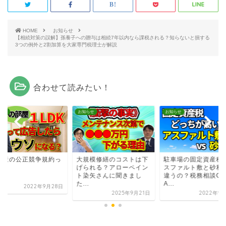
HOME
お知らせ
【相続対策の誤解】孫養子への贈与は相続7年以内なら課税される？知らないと損する
3つの例外と2割加算を大家専門税理士が解説
合わせて読みたい！
らせ
お知らせ
お知らせ
動産の公正競争規約っ
大規模修繕のコストは下
駐車場の固定資産税
何？
げられる？アローペイン
スファルト敷と砂利
ト染矢さんに聞きまし
違うの？税務相談Q
た...
A...
2022年9月28日
2025年9月21日
2022年9