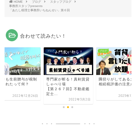
HOME
ブログ
スタッフブログ
事務所スタッフpresents
「あたし税理士事務所いちねんせい」第６回
合わせて読みたい！
グ
ブログ
ブログ
もそも生前贈与が税制
専門家が斬る！真剣賃貸
隅切りがしてある土
正されたって何？
しゃべり場
相続税評価の注意点
【第２６７回】不動産鑑
定士...
2022年12月26日
2025年12
2022年3月2日