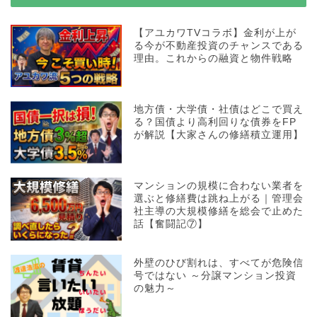
【アユカワTVコラボ】金利が上が
る今が不動産投資のチャンスである
理由。これからの融資と物件戦略
地方債・大学債・社債はどこで買え
る？国債より高利回りな債券をFP
が解説【大家さんの修繕積立運用】
マンションの規模に合わない業者を
選ぶと修繕費は跳ね上がる｜管理会
社主導の大規模修繕を総会で止めた
話【奮闘記⑦】
外壁のひび割れは、すべてが危険信
号ではない ～分譲マンション投資
の魅力～