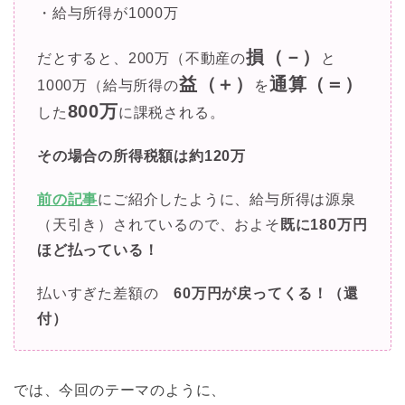
・給与所得が1000万
損（－）
だとすると、200万（不動産の
と
益（＋）
通算（＝）
1000万（給与所得の
を
800万
した
に課税される。
その場合の所得税額は約120万
前の記事
にご紹介したように、給与所得は源泉
（天引き）されているので、およそ
既に
180万円
ほど払っている！
払いすぎた差額の
60万円が戻ってくる！（還
付）
では、今回のテーマのように、