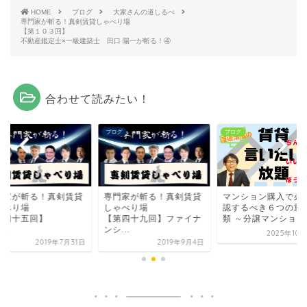
HOME
ブログ
大家さんの道しるべ
専門家が斬る！真剣賃貸しゃべり場
【第１０３回】
不動産鑑定士×一級建築士 田口 陽一が斬る！④
合わせて読みたい！
グ
ブログ
ブログ
門家が斬る！真剣賃貸
専門家が斬る！真剣賃貸
マンション購入で必
ゃべり場
しゃべり場
認するべき６つの重
第四十五回】
【第四十九回】ファイナ
類 ～分譲マンション投
...
ンシ...
2025年10
2019年7月31日
2019年9月4日