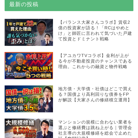
最新の投稿
【バランス大家さんコラボ】賃収2
億の投資家が語る！「RCはやめと
け」と師匠に言われて気づいた戸建
て投資とドミナント戦略
【アユカワTVコラボ】金利が上が
る今が不動産投資のチャンスである
理由。これからの融資と物件戦略
地方債・大学債・社債はどこで買え
る？国債より高利回りな債券をFP
が解説【大家さんの修繕積立運用】
マンションの規模に合わない業者を
選ぶと修繕費は跳ね上がる｜管理会
社主導の大規模修繕を総会で止めた