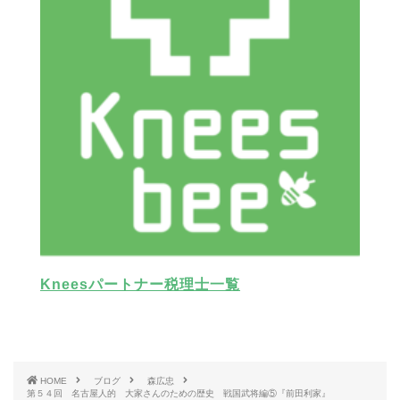
Kneesパートナー税理士一覧
HOME
ブログ
森広忠
第５４回 名古屋人的 大家さんのための歴史 戦国武将編⑤『前田利家』