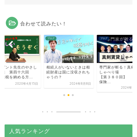
合わせて読みたい！
グ
ブログ
ブログ
ーゼント先生のやさし
相続人がいないときは相
専門家が斬る！真剣
相続 第四十六回
続財産は国に没収されち
しゃべり場
続税を納める方...
ゃうの？
【第３８０回】
保険...
2020年4月15日
2024年8月8日
2024年7
人気ランキング