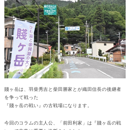
賤ヶ岳は、羽柴秀吉と柴田勝家とが織田信長の後継者
を争って戦った
『賤ヶ岳の戦い』の古戦場になります。
今回のコラムの主人公、「前田利家」は『賤ヶ岳の戦