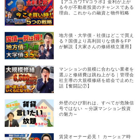
【アユカワTVコラボ】金利が上が
る今が不動産投資のチャンスである
理由。これからの融資と物件戦略
地方債・大学債・社債はどこで買え
る？国債より高利回りな債券をFP
が解説【大家さんの修繕積立運用】
マンションの規模に合わない業者を
選ぶと修繕費は跳ね上がる｜管理会
社主導の大規模修繕を総会で止めた
話【奮闘記⑦】
外壁のひび割れは、すべてが危険信
号ではない ～分譲マンション投資
の魅力～
賃貸オーナー必見！ カーシェア時