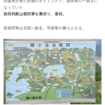
⑤援軍が来た前後のタイミングで、柴田軍の一翼をに
なっていた
前田利家は柴田軍を裏切り、退却。
⑥柴田軍は北陸へ敗走。羽柴軍の勝ちとなる。