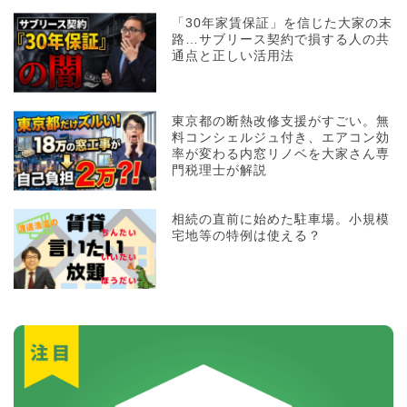
「30年家賃保証」を信じた大家の末
路…サブリース契約で損する人の共
通点と正しい活用法
東京都の断熱改修支援がすごい。無
料コンシェルジュ付き、エアコン効
率が変わる内窓リノベを大家さん専
門税理士が解説
相続の直前に始めた駐車場。小規模
宅地等の特例は使える？