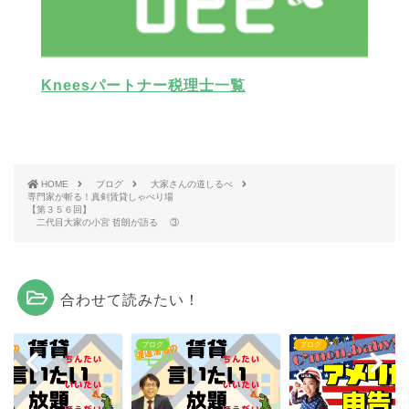
Kneesパートナー税理士一覧
HOME
ブログ
大家さんの道しるべ
専門家が斬る！真剣賃貸しゃべり場
【第３５６回】
二代目大家の小宮 哲朗が語る ③
合わせて読みたい！
グ
ブログ
ブログ