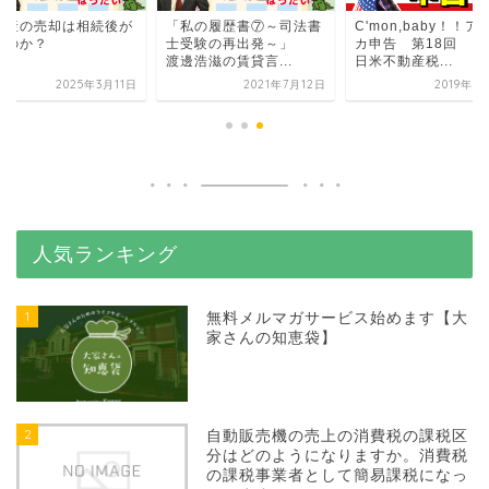
動産の売却は相続後が
「私の履歴書⑦～司法書
C'mon,baby！！ア
いのか？
士受験の再出発～」
カ申告 第18回
渡邊浩滋の賃貸言...
日米不動産税...
2025年3月11日
2021年7月12日
2019年9
人気ランキング
1
無料メルマガサービス始めます【大
家さんの知恵袋】
2
自動販売機の売上の消費税の課税区
分はどのようになりますか。消費税
の課税事業者として簡易課税になっ