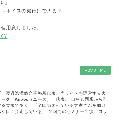
０』
インボイスの発行はできる？
０個用意しました。
26Y
ABOUT ME
所、渡邊浩滋総合事務所代表。当サイトを運営する大
ーク「Knees（ニーズ）」代表。 自らも両親から引
する大家であり、「全国の困っている大家さんを助け
べく日々奔走している。 全国でのセミナー出演、コラ