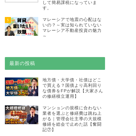
して簡易課税になっていま
す。
マレーシアで地震の心配はな
3
いの？～実は知られていない
マレーシア不動産投資の魅力
～
最新の投稿
地方債・大学債・社債はどこ
で買える？国債より高利回り
な債券をFPが解説【大家さん
の修繕積立運用】
マンションの規模に合わない
業者を選ぶと修繕費は跳ね上
がる｜管理会社主導の大規模
修繕を総会で止めた話【奮闘
記⑦】