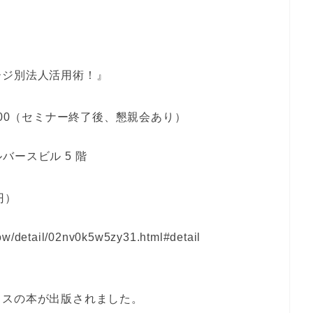
ージ別法人活用術！』
：00（セミナー終了後、懇親会あり）
ルバースビル 5 階
円）
how/detail/02nv0k5w5zy31.html#detail
イスの本が出版されました。