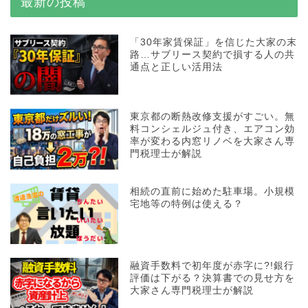
最新の投稿
「30年家賃保証」を信じた大家の末
路…サブリース契約で損する人の共
通点と正しい活用法
東京都の断熱改修支援がすごい。無
料コンシェルジュ付き、エアコン効
率が変わる内窓リノベを大家さん専
門税理士が解説
相続の直前に始めた駐車場。小規模
宅地等の特例は使える？
融資手数料で初年度が赤字に?!銀行
評価は下がる？決算書での見せ方を
大家さん専門税理士が解説