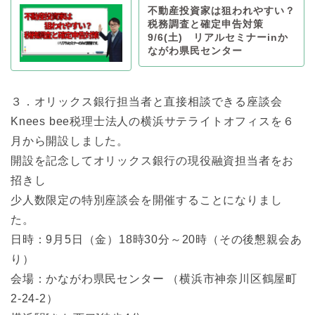
不動産投資家は狙われやすい？
税務調査と確定申告対策
9/6(土) リアルセミナーinか
ながわ県民センター
３．オリックス銀行担当者と直接相談できる座談会
Knees bee税理士法人の横浜サテライトオフィスを６
月から開設しました。
開設を記念してオリックス銀行の現役融資担当者をお
招きし
少人数限定の特別座談会を開催することになりまし
た。
日時：9月5日（金）18時30分～20時（その後懇親会あ
り）
会場：かながわ県民センター （横浜市神奈川区鶴屋町
2-24-2）