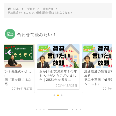
HOME
ブログ
渡邊浩滋
家族信託をすることで、優遇税制が受けられなくなる？
合わせて読みたい！
グ
ブログ
ブログ
ーゼント先生のやさし
おかげ様で10周年！今年
渡邊浩滋の賃貸言い
相続
もありがとうございまし
放題
十二回「家を建てるな
た｜2021年を振り...
第二十三回「健美家
住宅...
ムニストに...
2021年12月28日
2018年11月27日
2019年4