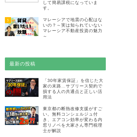
して簡易課税になっていま
す。
マレーシアで地震の心配はな
3
いの？～実は知られていない
マレーシア不動産投資の魅力
～
最新の投稿
「30年家賃保証」を信じた大
家の末路…サブリース契約で
損する人の共通点と正しい活
用法
東京都の断熱改修支援がすご
い。無料コンシェルジュ付
き、エアコン効率が変わる内
窓リノベを大家さん専門税理
士が解説