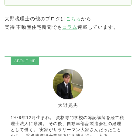
大野税理士の他のブログは
こちら
から
楽待 不動産住宅新聞でも
コラム
連載しています。
ABOUT ME
大野晃男
1979年12月生まれ。 資格専門学校の簿記講師を経て税
理士法人に勤務。 その後、自動車部品製造会社の経理
として働く。 実家がサラリーマン大家さんだったこと
から、 渡邊浩滋総合事務所に興味を持ち、入所。