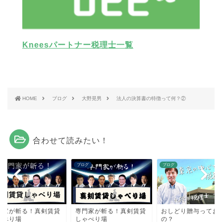
Kneesパートナー税理士一覧
HOME
ブログ
大野晃男
法人の決算書の特徴って何？②
合わせて読みたい！
グ
ブログ
ブログ
門家が斬る！真剣賃貸
専門家が斬る！真剣賃貸
おしどり贈与ってお
ゃべり場
しゃべり場
の？