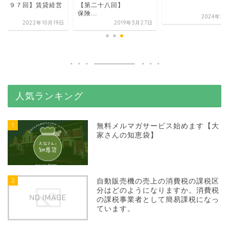
第２９７回】賃貸経営
【第二十八回】
...
保険...
2024年7月
2022年10月19日
2019年3月27日
人気ランキング
1
無料メルマガサービス始めます【大
家さんの知恵袋】
2
自動販売機の売上の消費税の課税区
分はどのようになりますか。消費税
の課税事業者として簡易課税になっ
ています。