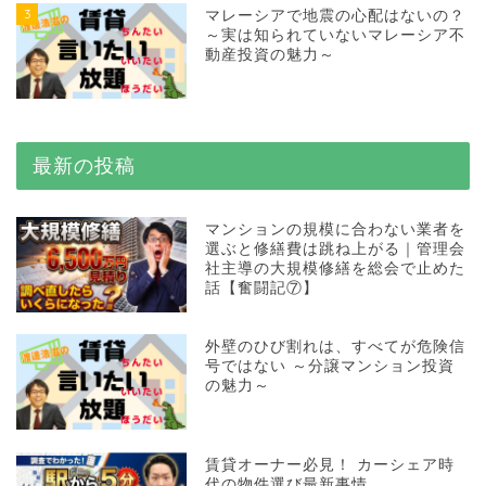
3
マレーシアで地震の心配はないの？
～実は知られていないマレーシア不
動産投資の魅力～
最新の投稿
マンションの規模に合わない業者を
選ぶと修繕費は跳ね上がる｜管理会
社主導の大規模修繕を総会で止めた
話【奮闘記⑦】
外壁のひび割れは、すべてが危険信
号ではない ～分譲マンション投資
の魅力～
賃貸オーナー必見！ カーシェア時
代の物件選び最新事情