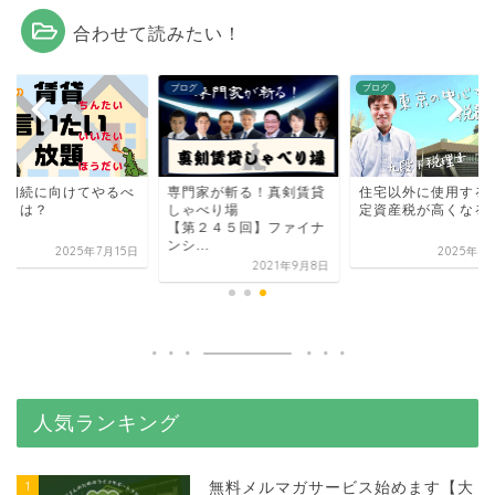
合わせて読みたい！
グ
ブログ
ブログ
次相続に向けてやるべ
専門家が斬る！真剣賃貸
住宅以外に使用する
ことは？
しゃべり場
定資産税が高くなる
【第２４５回】ファイナ
ンシ...
2025年7月15日
2025年4
2021年9月8日
人気ランキング
1
無料メルマガサービス始めます【大