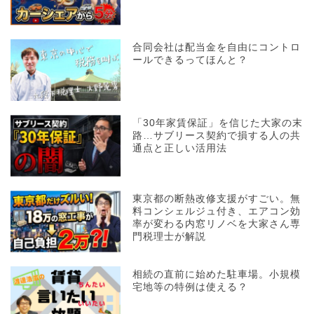
合同会社は配当金を自由にコントロ
ールできるってほんと？
「30年家賃保証」を信じた大家の末
路…サブリース契約で損する人の共
通点と正しい活用法
東京都の断熱改修支援がすごい。無
料コンシェルジュ付き、エアコン効
率が変わる内窓リノベを大家さん専
門税理士が解説
相続の直前に始めた駐車場。小規模
宅地等の特例は使える？