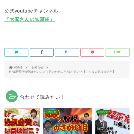
公式youtubeチャンネル
『大家さんの知恵袋』
HOME
お知らせ
FIRE経験者が伝えたいこと｜何のためにFIREするの？【こんな大家はダメだ】
合わせて読みたい！
らせ
お知らせ
お知らせ