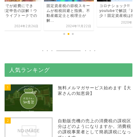
こまでが経費にでき
固定資産税の節税スキー
コロナショック!!
？確定申告の誤解！ウ
ムが租税回避と指摘。不
youtubeで解説「家
コミライブトークでの
動産鑑定士と税理士が
少！固定資産税は払..
.
解...
2020年4
2024年2月26日
2024年11月22日
人気ランキング
1
無料メルマガサービス始めます【大
家さんの知恵袋】
2
自動販売機の売上の消費税の課税区
分はどのようになりますか。消費税
の課税事業者として簡易課税になっ