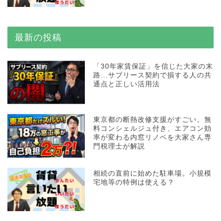
最新の投稿
「30年家賃保証」を信じた大家の末
路…サブリース契約で損する人の共
通点と正しい活用法
東京都の断熱改修支援がすごい。無
料コンシェルジュ付き、エアコン効
率が変わる内窓リノベを大家さん専
門税理士が解説
相続の直前に始めた駐車場。小規模
宅地等の特例は使える？