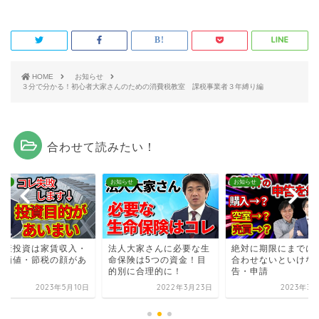
HOME
お知らせ
３分で分かる！初心者大家さんのための消費税教室 課税事業者３年縛り編
合わせて読みたい！
らせ
お知らせ
お知らせ
動産投資は家賃収入・
法人大家さんに必要な生
絶対に期限にまでに
産価値・節税の顔があ
命保険は5つの資金！目
合わせないといけな
？
的別に合理的に！
告・申請
2023年5月10日
2022年3月23日
2023年3月