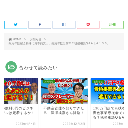
HOME
お知らせ
耐用年数超え物件に資本的支出。耐用年数は何年？税務相談Q＆A【＃１３３】
合わせて読みたい！
らせ
お知らせ
お知らせ
介手数料0円のビジネ
不動産管理を知りすぎた
130万円超でも扶養
モデルは定着するか！
男、深澤成嘉さん降臨！
青色事業専従者でも
る？税務相談Q＆A...
2023年4月4日
2022年12月2日
2023年1