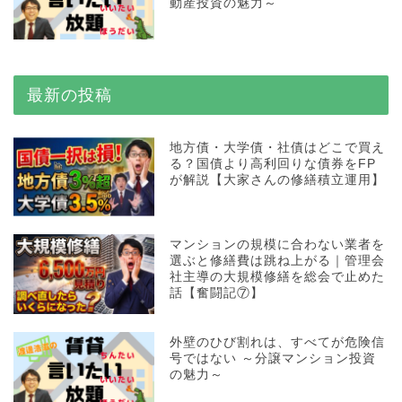
動産投資の魅力～
最新の投稿
地方債・大学債・社債はどこで買え
る？国債より高利回りな債券をFP
が解説【大家さんの修繕積立運用】
マンションの規模に合わない業者を
選ぶと修繕費は跳ね上がる｜管理会
社主導の大規模修繕を総会で止めた
話【奮闘記⑦】
外壁のひび割れは、すべてが危険信
号ではない ～分譲マンション投資
の魅力～