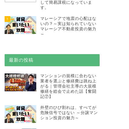
して簡易課税になっていま
す。
マレーシアで地震の心配はな
3
いの？～実は知られていない
マレーシア不動産投資の魅力
～
最新の投稿
マンションの規模に合わない
業者を選ぶと修繕費は跳ね上
がる｜管理会社主導の大規模
修繕を総会で止めた話【奮闘
記⑦】
外壁のひび割れは、すべてが
危険信号ではない ～分譲マン
ション投資の魅力～