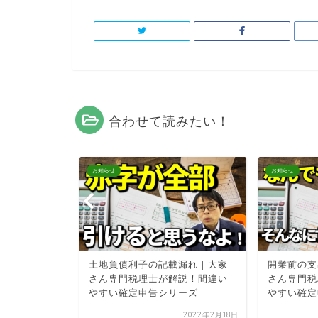
合わせて読みたい！
お知らせ
お知らせ
はアスファ
土地負債利子の記載漏れ｜大家
開業前の支
うの？税務
さん専門税理士が解説！間違い
さん専門税
０】
やすい確定申告シリーズ
やすい確定
2022年9月14日
2022年2月18日