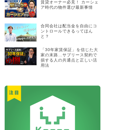
賃貸オーナー必見！ カーシェ
ア時代の物件選び最新事情
合同会社は配当金を自由にコ
ントロールできるってほん
と？
「30年家賃保証」を信じた大
家の末路…サブリース契約で
損する人の共通点と正しい活
用法