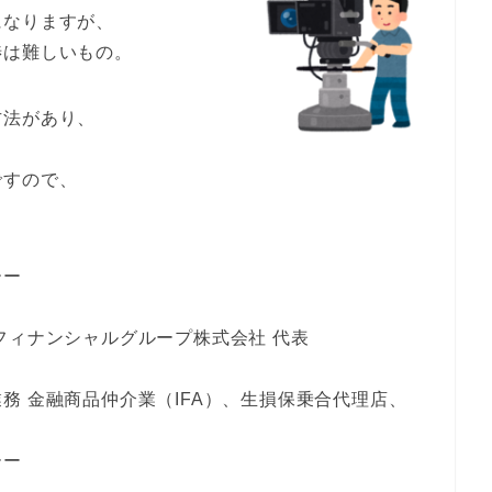
になりますが、
渉は難しいもの。
方法があり、
ですので、
。
ーー
フィナンシャルグループ株式会社 代表
務 金融商品仲介業（IFA）、生損保乗合代理店、
ーー