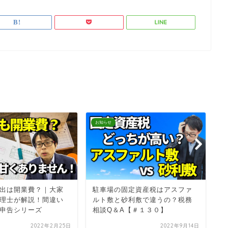
お知らせ
お
出は開業費？｜大家
駐車場の固定資産税はアスファ
土
理士が解説！間違い
ルト敷と砂利敷で違うの？税務
さ
申告シリーズ
相談Q＆A【＃１３０】
や
2022年2月25日
2022年9月14日