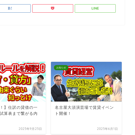
お知らせ
お
！】仕訳の貸借の一
名古屋大須演芸場で賃貸イベン
入
試算表まで繋がる内
ト開催！
式
に
2025年9月25日
2025年6月1日