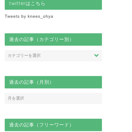
twitterはこちら
Tweets by knees_ohya
過去の記事（カテゴリー別）
知らせ
お知らせ
過去の記事（月別）
居者トラブル対応について株
【大家必見！】仕訳の貸借の一
会社ＣＯＭＰＡＳＳ安藤社長
致から残高試算表まで繋がる内
聞いてみた
容を解説
過去の記事（フリーワード）
2024年10月6日
2025年9月25