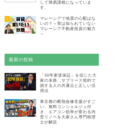
して簡易課税になっていま
す。
マレーシアで地震の心配はな
3
いの？～実は知られていない
マレーシア不動産投資の魅力
～
最新の投稿
「30年家賃保証」を信じた大
家の末路…サブリース契約で
損する人の共通点と正しい活
用法
東京都の断熱改修支援がすご
い。無料コンシェルジュ付
き、エアコン効率が変わる内
窓リノベを大家さん専門税理
士が解説