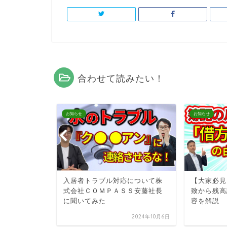
合わせて読みたい！
お知らせ
お知らせ
賃貸イベン
入居者トラブル対応について株
【大家必見
式会社ＣＯＭＰＡＳＳ安藤社長
致から残高
に聞いてみた
容を解説
2025年6月1日
2024年10月6日