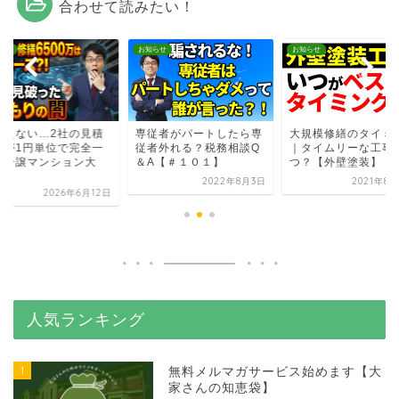
合わせて読みたい！
らせ
お知らせ
お知らせ
りえない…2社の見積
専従者がパートしたら専
大規模修繕のタイミ
りが1円単位で完全一
従者外れる？税務相談Q
｜タイムリーな工事
。分譲マンション大
＆A【＃１０１】
つ？【外壁塗装】
.
2022年8月3日
2021年8
2026年6月12日
人気ランキング
1
無料メルマガサービス始めます【大
家さんの知恵袋】