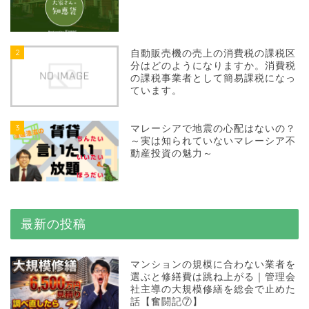
2
自動販売機の売上の消費税の課税区
分はどのようになりますか。消費税
の課税事業者として簡易課税になっ
ています。
3
マレーシアで地震の心配はないの？
～実は知られていないマレーシア不
動産投資の魅力～
最新の投稿
マンションの規模に合わない業者を
選ぶと修繕費は跳ね上がる｜管理会
社主導の大規模修繕を総会で止めた
話【奮闘記⑦】