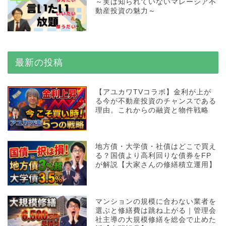
～実は知られていないマレーシア不
動産投資の魅力～
最新の投稿
【アユカワTVコラボ】金利が上が
る今が不動産投資のチャンスである
理由。これからの融資と物件戦略
地方債・大学債・社債はどこで買え
る？国債より高利回りな債券をFP
が解説【大家さんの修繕積立運用】
マンションの規模に合わない業者を
選ぶと修繕費は跳ね上がる｜管理会
社主導の大規模修繕を総会で止めた