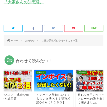
『大家さんの知恵袋』
HOME
お知らせ
大家が繁忙期にやるべきこと５選
合わせて読みたい！
らせ
お知らせ
お知らせ
ったいない！残念な確
インボイス登録しなくて
月100万円のキャッ
申告と対応策
もよい方法ある？税務相
フローへの道を亀田
談Q＆A【＃２５３】
に聞きました。