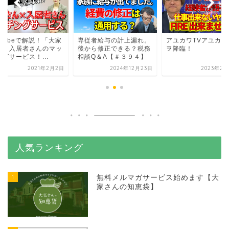
utubeで解説！「大家
専従者給与の計上漏れ。
アユカワTVアユカワ
んと入居者さんのマッ
後から修正できる？税務
ヲ降臨！
グサービス！...
相談Q＆A【＃３９４】
2021年2月2日
2024年12月23日
2023年2月
人気ランキング
1
無料メルマガサービス始めます【大
家さんの知恵袋】