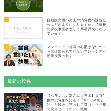
2
自動販売機の売上の消費税の課税区
分はどのようになりますか。消費税
の課税事業者として簡易課税になっ
ています。
3
マレーシアで地震の心配はないの？
～実は知られていないマレーシア不
動産投資の魅力～
最新の投稿
【バランス大家さんコラボ】賃収2
億の投資家が語る！「RCはやめと
け」と師匠に言われて気づいた戸建
て投資とドミナント戦略