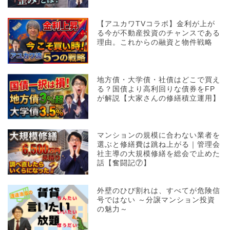
【アユカワTVコラボ】金利が上が
る今が不動産投資のチャンスである
理由。これからの融資と物件戦略
地方債・大学債・社債はどこで買え
る？国債より高利回りな債券をFP
が解説【大家さんの修繕積立運用】
マンションの規模に合わない業者を
選ぶと修繕費は跳ね上がる｜管理会
社主導の大規模修繕を総会で止めた
話【奮闘記⑦】
外壁のひび割れは、すべてが危険信
号ではない ～分譲マンション投資
の魅力～