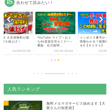
合わせて読みたい！
らせ
お知らせ
お知らせ
24年 火災保険料が最
YouTube ライブ～おう
インボイス番号から
3.6％値上げ！
ちde賃貸住宅セミナー～
情報わかる？税務相
重鎮 石川龍明...
＆A【＃２９３】
2023年9月13日
2022年7月26日
2023年8
人気ランキング
1
無料メルマガサービス始めます【大
家さんの知恵袋】