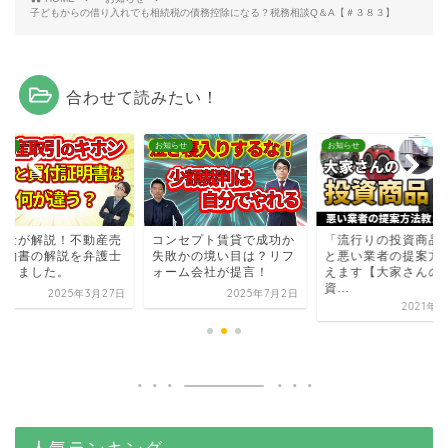
子どもからの借り入れでも相続税の債務控除になる？税務相談Q＆A【＃３８３】
合わせて読みたい！
らせ
お知らせ
お知らせ
護士が解説！不動産売
コンセプト賃貸で成功か
「流行りの投資商品
契約書の解説を弁護士
失敗かの境い目は？リフ
と悪い業者の提案方
聞きました。
ォーム会社が提言！
えます【大家さんの
資...
2025年3月27日
2025年7月2日
2021年4