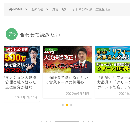
HOME
お知らせ
築古、3点ユニットでもOK 新 空室解消法！
合わせて読みたい！
らせ
お知らせ
お知らせ
分譲マンション大規模
『保険金で儲かる』とい
「新築、リフォーム
繕】管理会社を疑った
う営業トークに御用心
方必見！「グリーン
、今度は自分が疑わ
ポイント制度」」you.
.
2022年9月21日
2021年6
2026年7月10日