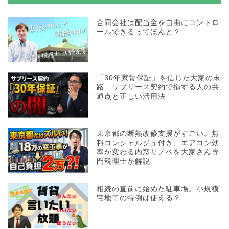
合同会社は配当金を自由にコントロ
ールできるってほんと？
「30年家賃保証」を信じた大家の末
路…サブリース契約で損する人の共
通点と正しい活用法
東京都の断熱改修支援がすごい。無
料コンシェルジュ付き、エアコン効
率が変わる内窓リノベを大家さん専
門税理士が解説
相続の直前に始めた駐車場。小規模
宅地等の特例は使える？