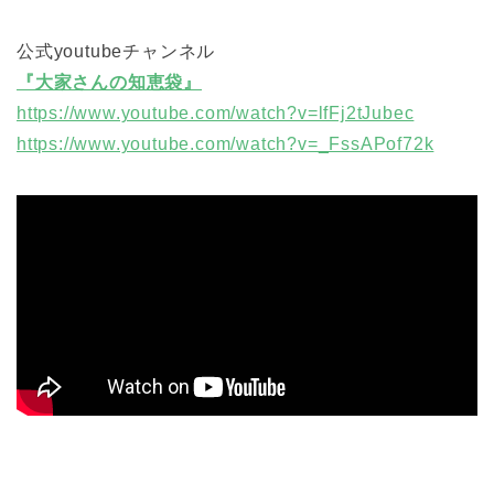
公式youtubeチャンネル
『大家さんの知恵袋』
https://www.youtube.com/watch?v=lfFj2tJubec
https://www.youtube.com/watch?v=_FssAPof72k