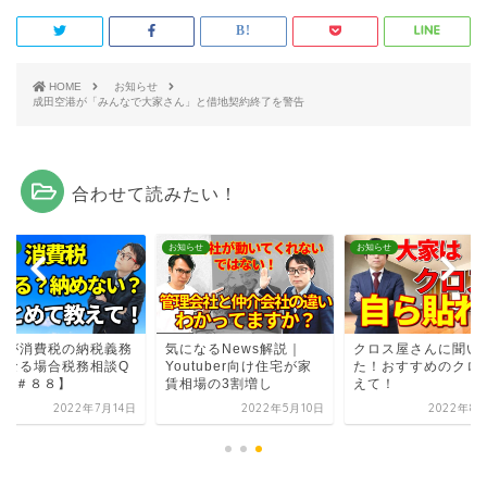
HOME
お知らせ
成田空港が「みんなで大家さん」と借地契約終了を警告
合わせて読みたい！
らせ
お知らせ
お知らせ
家が消費税の納税義務
気になるNews解説｜
クロス屋さんに聞い
になる場合税務相談Q
Youtuber向け住宅が家
た！おすすめのクロ
A【＃８８】
賃相場の3割増し
えて！
2022年7月14日
2022年5月10日
2022年8月