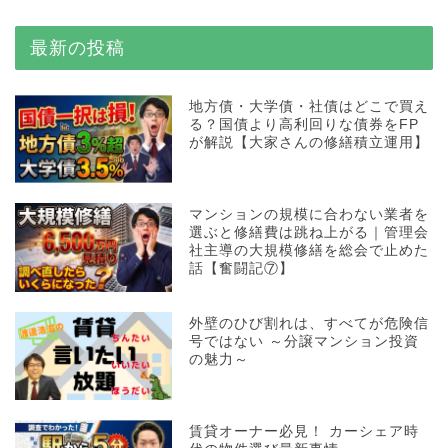
最新の投稿
地方債・大学債・社債はどこで買え
る？国債より高利回りな債券をFP
が解説【大家さんの修繕積立運用】
マンションの規模に合わない業者を
選ぶと修繕費は跳ね上がる｜管理会
社主導の大規模修繕を総会で止めた
話【奮闘記⑦】
外壁のひび割れは、すべてが危険信
号ではない ～分譲マンション投資
の魅力～
賃貸オーナー必見！ カーシェア時