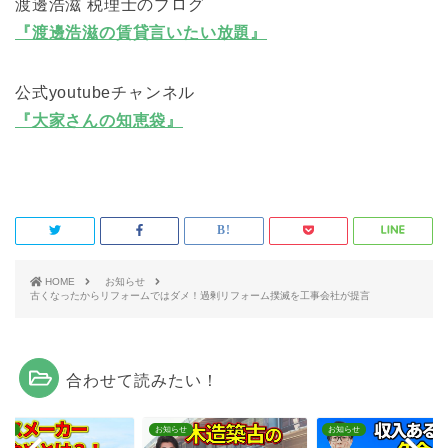
渡邊浩滋 税理士のブログ
『渡邊浩滋の賃貸言いたい放題』
公式youtubeチャンネル
『大家さんの知恵袋』
HOME
お知らせ
古くなったからリフォームではダメ！過剰リフォーム撲滅を工事会社が提言
合わせて読みたい！
らせ
お知らせ
お知らせ