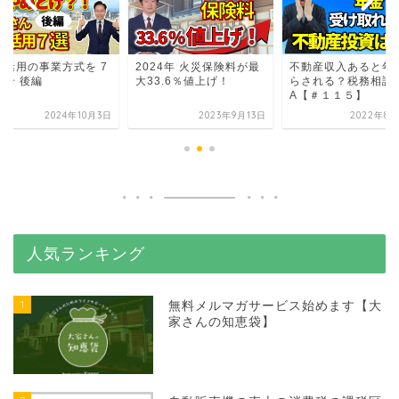
地活用の事業方式を 7
2024年 火災保険料が最
不動産収入あると年
紹介 後編
大33.6％値上げ！
らされる？税務相談
A【＃１１５】
2024年10月3日
2023年9月13日
2022年8月
人気ランキング
1
無料メルマガサービス始めます【大
家さんの知恵袋】