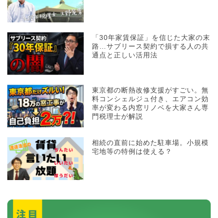
「30年家賃保証」を信じた大家の末
路…サブリース契約で損する人の共
通点と正しい活用法
東京都の断熱改修支援がすごい。無
料コンシェルジュ付き、エアコン効
率が変わる内窓リノベを大家さん専
門税理士が解説
相続の直前に始めた駐車場。小規模
宅地等の特例は使える？