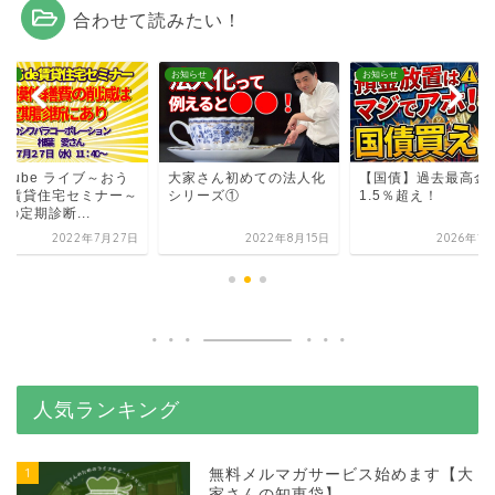
合わせて読みたい！
らせ
お知らせ
お知らせ
uTube ライブ～おう
大家さん初めての法人化
【国債】過去最高金
de賃貸住宅セミナー～
シリーズ①
1.5％超え！
の定期診断...
2022年7月27日
2022年8月15日
2026年1
人気ランキング
1
無料メルマガサービス始めます【大
家さんの知恵袋】