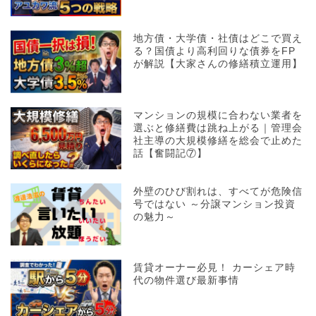
地方債・大学債・社債はどこで買え
る？国債より高利回りな債券をFP
が解説【大家さんの修繕積立運用】
マンションの規模に合わない業者を
選ぶと修繕費は跳ね上がる｜管理会
社主導の大規模修繕を総会で止めた
話【奮闘記⑦】
外壁のひび割れは、すべてが危険信
号ではない ～分譲マンション投資
の魅力～
賃貸オーナー必見！ カーシェア時
代の物件選び最新事情