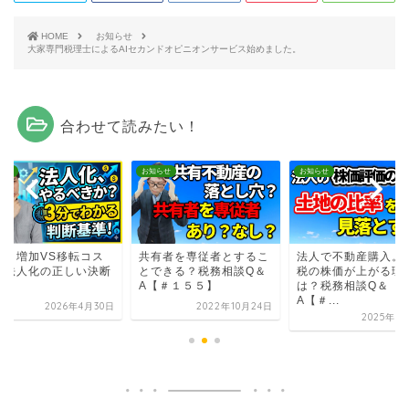
HOME
お知らせ
大家専門税理士によるAIセカンドオピニオンサービス始めました。
合わせて読みたい！
らせ
お知らせ
お知らせ
残り増加VS移転コス
共有者を専従者とするこ
法人で不動産購入。
！法人化の正しい決断
とできる？税務相談Q＆
税の株価が上がる理
！
A【＃１５５】
は？税務相談Q＆
A【＃...
2026年4月30日
2022年10月24日
2025年1