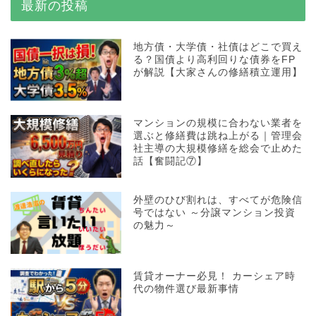
最新の投稿
地方債・大学債・社債はどこで買え
る？国債より高利回りな債券をFP
が解説【大家さんの修繕積立運用】
マンションの規模に合わない業者を
選ぶと修繕費は跳ね上がる｜管理会
社主導の大規模修繕を総会で止めた
話【奮闘記⑦】
外壁のひび割れは、すべてが危険信
号ではない ～分譲マンション投資
の魅力～
賃貸オーナー必見！ カーシェア時
代の物件選び最新事情