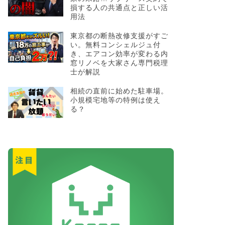
損する人の共通点と正しい活
用法
東京都の断熱改修支援がすご
い。無料コンシェルジュ付
き、エアコン効率が変わる内
窓リノベを大家さん専門税理
士が解説
相続の直前に始めた駐車場。
小規模宅地等の特例は使え
る？