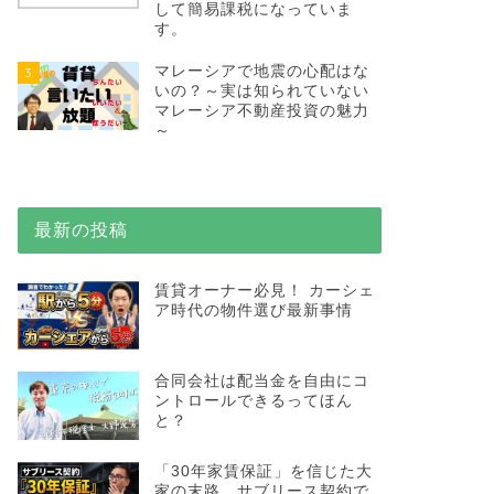
して簡易課税になっていま
す。
マレーシアで地震の心配はな
3
いの？～実は知られていない
マレーシア不動産投資の魅力
～
最新の投稿
賃貸オーナー必見！ カーシェ
ア時代の物件選び最新事情
合同会社は配当金を自由にコ
ントロールできるってほん
と？
「30年家賃保証」を信じた大
家の末路…サブリース契約で