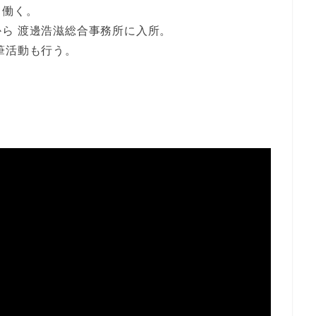
て働く。
ら 渡邊浩滋総合事務所に入所。
筆活動も行う。