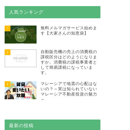
人気ランキング
無料メルマガサービス始めま
1
す【大家さんの知恵袋】
ブログ
外壁のひび割れ
い ～分譲マン
自動販売機の売上の消費税の
2
外壁のひび割れは、すべ
課税区分はどのようになりま
の魅力～ 現地に着いて
すか。消費税の課税事業者と
が …
して簡易課税になっていま
す。
マレーシアで地震の心配はな
3
いの？～実は知られていない
ブログ
合同会社は配当
マレーシア不動産投資の魅力
～
るってほんと？
東京の中心で税務を叫ぶ 
社の話を続けてきましたが
最新の投稿