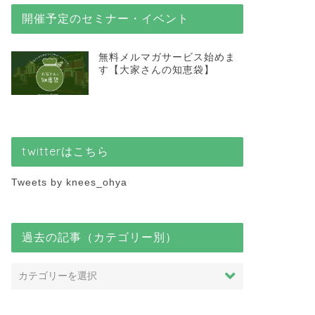
現地に立てば、リスクが
開催予定のセミナー・イベント
は、住みやすさというプ
無料メルマガサービス始めま
す【大家さんの知恵袋】
next
twitterはこちら
Tweets by knees_ohya
過去の記事（カテゴリー別）