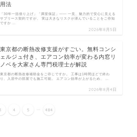
用法
「30年一括借り上げ」「満室保証」—— 一見、魅力的で安心に見える
サブリース契約ですが、 実は大きなリスクが潜んでいることをご存知
ですか …
2026年8月5日
東京都の断熱改修支援がすごい。無料コンシ
ェルジュ付き、エアコン効率が変わる内窓リ
ノベを大家さん専門税理士が解説
東京都の断熱改修補助金をご存じですか。 工事は1時間ほどで終わ
り、入居中の部屋でも施工可能。 エアコン効率が上がるため、 …
2026年8月4日
...
3
4
5
484