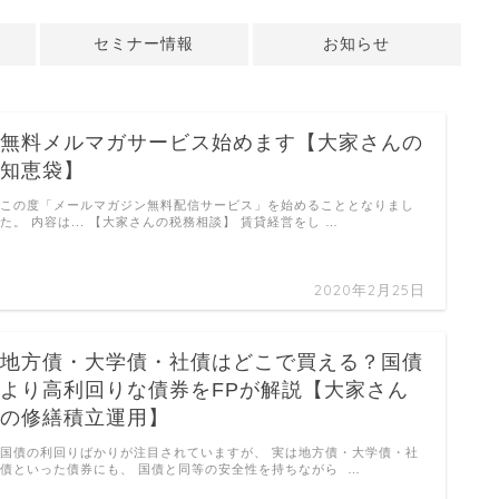
セミナー情報
お知らせ
無料メルマガサービス始めます【大家さんの
知恵袋】
この度「メールマガジン無料配信サービス」を始めることとなりまし
た。 内容は... 【大家さんの税務相談】 賃貸経営をし …
2020年2月25日
地方債・大学債・社債はどこで買える？国債
より高利回りな債券をFPが解説【大家さん
の修繕積立運用】
国債の利回りばかりが注目されていますが、 実は地方債・大学債・社
債といった債券にも、 国債と同等の安全性を持ちながら …