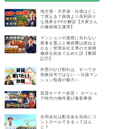
地方債・大学債・社債はどこ
で買える？国債より高利回り
ブログ
相続の直前に始
な債券をFPが解説【大家さん
の修繕積立運用】
特例は使える？
渡邊浩滋の賃貸言いたい放
マンションの規模に合わない
かりやすくQ＆A方式で解
業者を選ぶと修繕費は跳ね上
がる｜管理会社主導の大規模
修繕を総会で止めた話【奮闘
記⑦】
外壁のひび割れは、すべてが
危険信号ではない ～分譲マン
ブログ
誰が建てたかは
ション投資の魅力～
～分譲マンショ
賃貸オーナー必見！ カーシェ
誰が建てたかは、立地の
ア時代の物件選び最新事情
力～ 現地調査で立地状
マ …
合同会社は配当金を自由にコ
ントロールできるってほん
と？