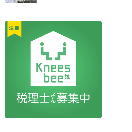
ブログ
合同会社の意外
に要注意
東京の中心で税務を叫ぶ 
は、 合同会社は「出資者
ブログ
舗装も精算機も
の土地に小規模
渡邊浩滋の賃貸言いたい放
かりやすくQ＆A方式で解説
ブログ
現地に立てば、
ション投資の魅