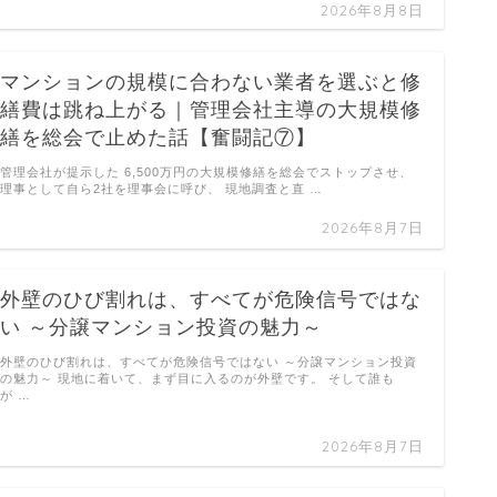
2026年8月8日
マンションの規模に合わない業者を選ぶと修
繕費は跳ね上がる｜管理会社主導の大規模修
繕を総会で止めた話【奮闘記⑦】
管理会社が提示した 6,500万円の大規模修繕を総会でストップさせ、
理事として自ら2社を理事会に呼び、 現地調査と直 …
2026年8月7日
外壁のひび割れは、すべてが危険信号ではな
い ～分譲マンション投資の魅力～
外壁のひび割れは、すべてが危険信号ではない ～分譲マンション投資
の魅力～ 現地に着いて、まず目に入るのが外壁です。 そして誰も
が …
2026年8月7日