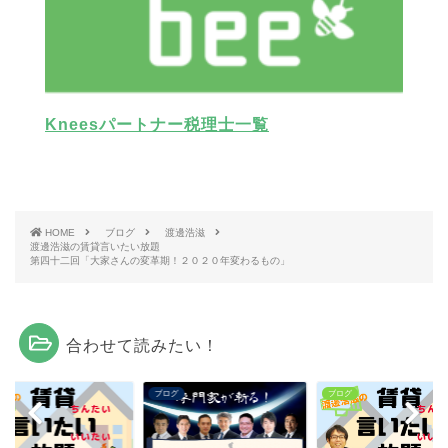
Kneesパートナー税理士一覧
HOME
ブログ
渡邊浩滋
渡邊浩滋の賃貸言いたい放題
第四十二回「大家さんの変革期！２０２０年変わるもの」
合わせて読みたい！
グ
ブログ
ブログ