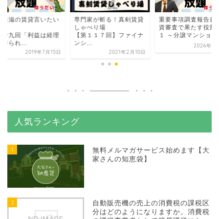
邊浩滋の賃貸言いたい
専門家が斬る！真剣賃貸
重要事項調査報告書
題
しゃべり場
資審査で果たす役割
二十九回「利益は経理
【第１１７回】ファイナ
１ ～分譲マンション投
作られ...
ンシ...
2026年5
2019年7月15日
2021年2月10日
人気ランキング
1
無料メルマガサービス始めます【大
家さんの知恵袋】
2
自動販売機の売上の消費税の課税区
分はどのようになりますか。消費税