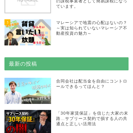
の課税事業者として簡易課税になっ
ています。
3
マレーシアで地震の心配はないの？
～実は知られていないマレーシア不
動産投資の魅力～
最新の投稿
合同会社は配当金を自由にコントロ
ールできるってほんと？
「30年家賃保証」を信じた大家の末
路…サブリース契約で損する人の共
通点と正しい活用法