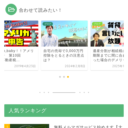
合わせて読みたい！
グ
ブログ
ブログ
mon,baby！！アメリ
自宅の売却で3,000万円
遺産分割が相続税の
申告 第10回
控除をとるときの注意点
期限までに間に合わ
不動産税...
は？
った場合のデメリッ
2019年4月23日
2024年2月8日
2025年11
人気ランキング
1
無料メルマガサービス始めます【大