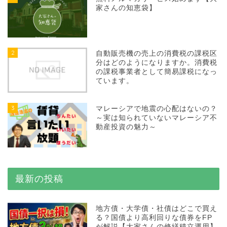
家さんの知恵袋】
2
自動販売機の売上の消費税の課税区
分はどのようになりますか。消費税
の課税事業者として簡易課税になっ
ています。
3
マレーシアで地震の心配はないの？
～実は知られていないマレーシア不
動産投資の魅力～
最新の投稿
地方債・大学債・社債はどこで買え
る？国債より高利回りな債券をFP
が解説【大家さんの修繕積立運用】