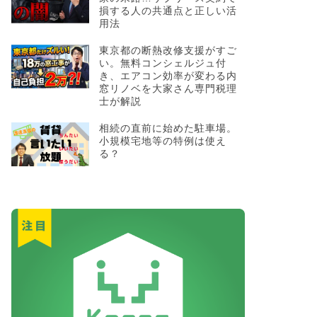
損する人の共通点と正しい活
用法
東京都の断熱改修支援がすご
い。無料コンシェルジュ付
き、エアコン効率が変わる内
窓リノベを大家さん専門税理
士が解説
相続の直前に始めた駐車場。
小規模宅地等の特例は使え
る？