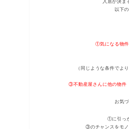
入居が決ま
以下
①気になる物
（同じような条件でよ
③不動産屋さんに他の物件
お気
①に引っ
③のチャンスをモ