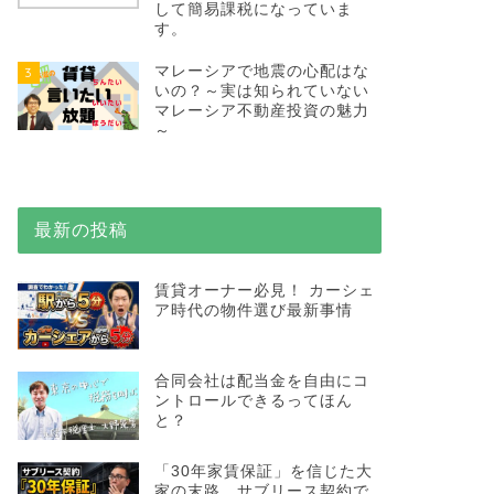
して簡易課税になっていま
す。
マレーシアで地震の心配はな
3
いの？～実は知られていない
マレーシア不動産投資の魅力
～
最新の投稿
賃貸オーナー必見！ カーシェ
ア時代の物件選び最新事情
合同会社は配当金を自由にコ
ントロールできるってほん
と？
「30年家賃保証」を信じた大
家の末路…サブリース契約で