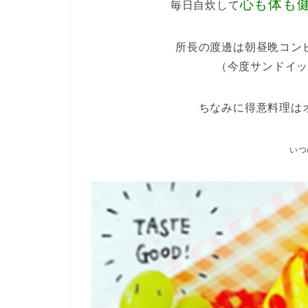
心も体も
毎日自炊して
所長の渡邊は朝昼晩コン
（今度サンドイ
ちなみに得意料理は
いつ