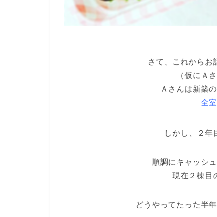
さて、これからお
（仮にＡ
Ａさんは新築
全
しかし、２年
順調にキャッシ
現在２棟目
どうやってたった半