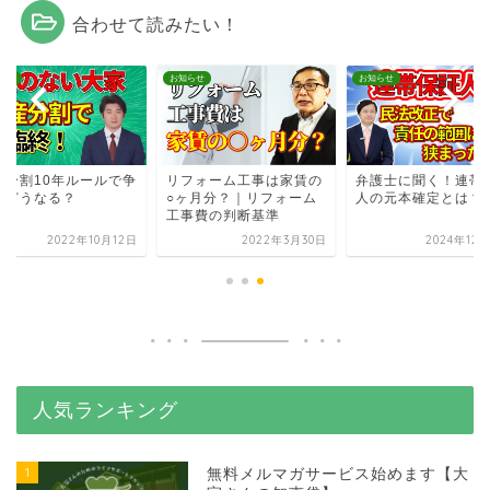
合わせて読みたい！
らせ
お知らせ
お知らせ
産分割10年ルールで争
リフォーム工事は家賃の
弁護士に聞く！連帯
はどうなる？
○ヶ月分？｜リフォーム
人の元本確定とは？
工事費の判断基準
2022年10月12日
2022年3月30日
2024年12
人気ランキング
1
無料メルマガサービス始めます【大