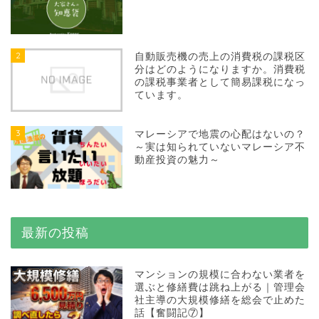
2
自動販売機の売上の消費税の課税区
分はどのようになりますか。消費税
の課税事業者として簡易課税になっ
ています。
3
マレーシアで地震の心配はないの？
～実は知られていないマレーシア不
動産投資の魅力～
最新の投稿
マンションの規模に合わない業者を
選ぶと修繕費は跳ね上がる｜管理会
社主導の大規模修繕を総会で止めた
話【奮闘記⑦】