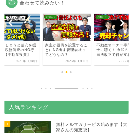
合わせて読みたい！
らせ
お知らせ
お知らせ
ってしまうと墓穴を掘
家主が設備を設置するこ
不動産オーナー専門
?!｜税務調査のNG行
とにNG出す管理会社っ
士に聴く！ 令和５年
5選【不動産投資】
てどうなの？
民法改正で何が変わる.
2021年11月8日
2023年11月11日
2022年9
人気ランキング
1
無料メルマガサービス始めます【大
家さんの知恵袋】