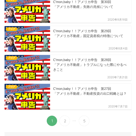
C'mon,baby！！アメリカ申告 第30回
「アメリカ不動産」失敗の兆候について
2020年8月18日
ブログ
C'mon,baby！！アメリカ申告 第29回
「アメリカ不動産」固定資産税の特徴について
2020年8月4日
ブログ
C'mon,baby！！アメリカ申告 第28回
「アメリカ不動産」トラブルになった際にやるべ
きこと
2020年7月21日
ブログ
C'mon,baby！！アメリカ申告 第27回
「アメリカ不動産」不動産投資の出口戦略とは？
2020年7月7日
...
1
2
5