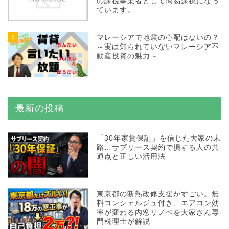
の課税事業者として簡易課税になっ
ています。
3
マレーシアで地震の心配はないの？
～実は知られていないマレーシア不
動産投資の魅力～
最新の投稿
「30年家賃保証」を信じた大家の末
路…サブリース契約で損する人の共
通点と正しい活用法
東京都の断熱改修支援がすごい。無
料コンシェルジュ付き、エアコン効
率が変わる内窓リノベを大家さん専
門税理士が解説