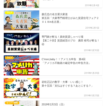
2019年2月4日
ブログ
森広忠の名古屋大家道
第五回「大家専門税理士がみた賃貸住宅フェア２
０１８in名古屋」
2019年2月1日
ブログ
専門家が斬る！真剣賃貸しゃべり場
【第二十回】賃貸経営のプロ 廣田 裕司が斬る！
④
2019年1月30日
ブログ
C'mon,baby！！アメリカ申告 第4回
「アメリカ不動産の確定申告の申告方法」
2019年1月29日
ブログ
岩松正記の数字・大事・いい感じ！
第十五回「支払はすぐする？あとにする？」
2019年1月25日
セミナー情報
2019年2月3日（日）