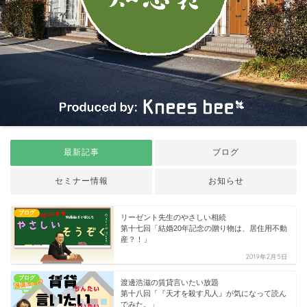
最新記事
ブログ
セミナー情報
お知らせ
ブログ
リーゼント先生のやさしい相続
第十七回「結婚20年記念の贈り物は、居住用不動
産？！」
2019年2月5日
ブログ
渡邊浩滋の賃貸言いたい放題
第十八回「『天才を殺す凡人』が気になって読ん
でみた。」