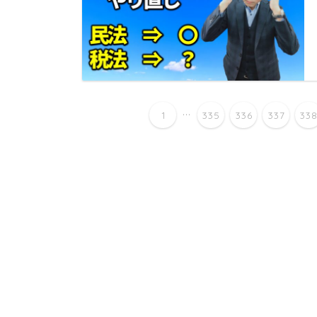
...
1
335
336
337
33