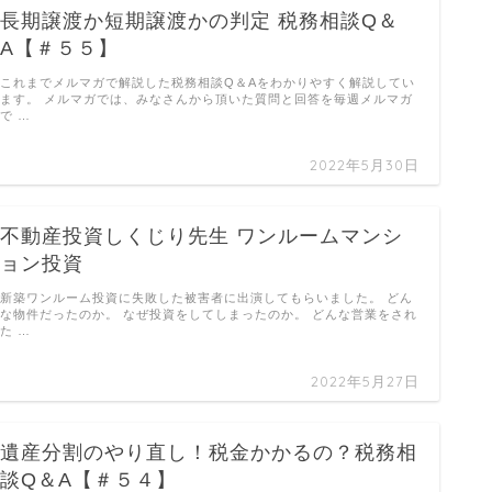
長期譲渡か短期譲渡かの判定 税務相談Q＆
A【＃５５】
これまでメルマガで解説した税務相談Q＆Aをわかりやすく解説してい
ます。 メルマガでは、みなさんから頂いた質問と回答を毎週メルマガ
で …
2022年5月30日
不動産投資しくじり先生 ワンルームマンシ
ョン投資
新築ワンルーム投資に失敗した被害者に出演してもらいました。 どん
な物件だったのか。 なぜ投資をしてしまったのか。 どんな営業をされ
た …
2022年5月27日
遺産分割のやり直し！税金かかるの？税務相
談Q＆A【＃５４】