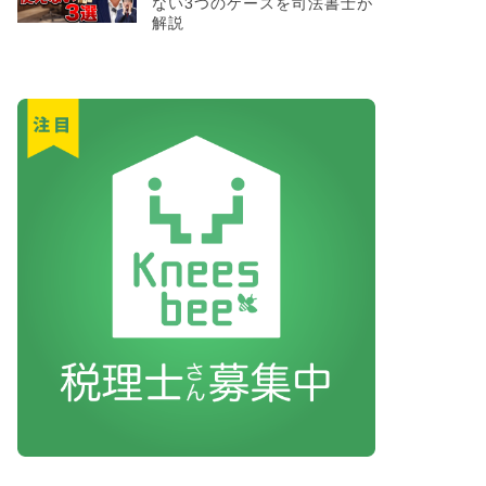
ない3つのケースを司法書士が
ブログ
現地に立てば、
解説
ション投資の魅
現地に立てば、リスクが
は、住みやすさというプ
ブログ
「代表なのに非
か？
東京の中心で税務を叫ぶ 
家さん、 そしてこれか
こんなご相 …
ブログ
貸駐車場に小規
トの有無で変わ