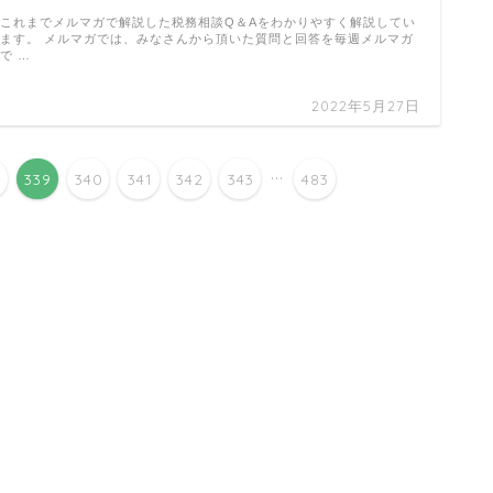
これまでメルマガで解説した税務相談Q＆Aをわかりやすく解説してい
ます。 メルマガでは、みなさんから頂いた質問と回答を毎週メルマガ
で …
2022年5月27日
...
8
339
340
341
342
343
483