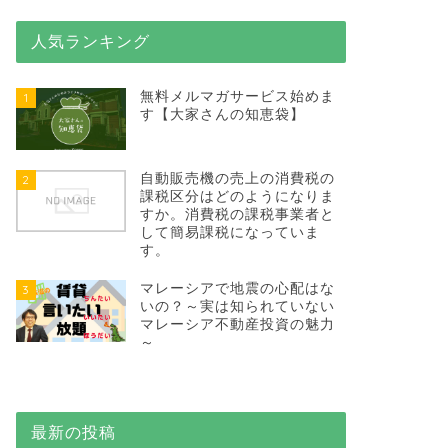
人気ランキング
無料メルマガサービス始めま
1
す【大家さんの知恵袋】
ブログ
相続の直前に始
特例は使える？
自動販売機の売上の消費税の
2
渡邊浩滋の賃貸言いたい放
課税区分はどのようになりま
かりやすくQ＆A方式で解
すか。消費税の課税事業者と
して簡易課税になっていま
す。
マレーシアで地震の心配はな
3
いの？～実は知られていない
ブログ
誰が建てたかは
マレーシア不動産投資の魅力
～
～分譲マンショ
誰が建てたかは、立地の
力～ 現地調査で立地状
マ …
最新の投稿