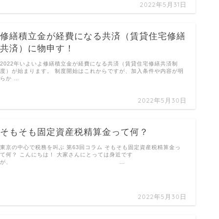
2022年5月31日
修繕積立金が経費になる共済（賃貸住宅修繕
共済）に物申す！
2022年いよいよ修繕積立金が経費になる共済（賃貸住宅修繕共済制
度）が始まります。 制度開始はこれからですが、加入条件や内容が明
らか …
2022年5月30日
そもそも固定資産税精算金って何？
東京の中心で税務を叫ぶ 第63回コラム そもそも固定資産税精算金っ
て何？ こんにちは！ 大家さんにとっては身近です
が、 …
2022年5月30日