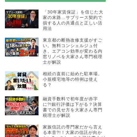
「30年家賃保証」を信じた大
家の末路…サブリース契約で
ブログ
合同会社の意外
損する人の共通点と正しい活
用法
に要注意
東京の中心で税務を叫ぶ 
東京都の断熱改修支援がすご
は、 合同会社は「出資者
い。無料コンシェルジュ付
き、エアコン効率が変わる内
窓リノベを大家さん専門税理
士が解説
相続の直前に始めた駐車場。
小規模宅地等の特例は使え
ブログ
舗装も精算機も
る？
の土地に小規模
融資手数料で初年度が赤字
渡邊浩滋の賃貸言いたい放
に?!銀行評価は下がる？決算
かりやすくQ＆A方式で解説
書での見せ方を大家さん専門
税理士が解説
家族信託の専門家だから言え
る本音?!！大家の信託が向か