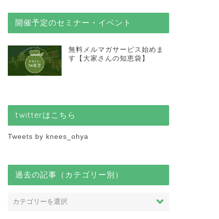
渡邊浩滋の賃貸言いたい放
かりやすくQ＆A方式で解
開催予定のセミナー・イベント
無料メルマガサービス始めま
す【大家さんの知恵袋】
next
twitterはこちら
Tweets by knees_ohya
過去の記事（カテゴリー別）