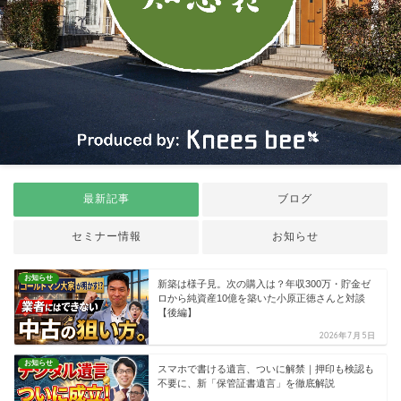
最新記事
ブログ
セミナー情報
お知らせ
お知らせ
新築は様子見。次の購入は？年収300万・貯金ゼ
ロから純資産10億を築いた小原正徳さんと対談
【後編】
2026年7月5日
お知らせ
スマホで書ける遺言、ついに解禁｜押印も検認も
不要に、新「保管証書遺言」を徹底解説