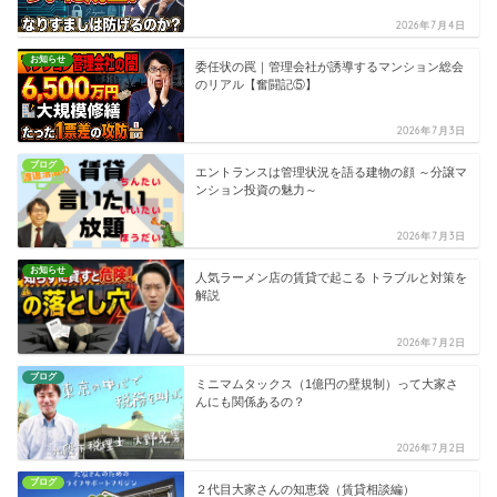
2026年7月4日
お知らせ
委任状の罠｜管理会社が誘導するマンション総会
のリアル【奮闘記⑤】
2026年7月3日
ブログ
エントランスは管理状況を語る建物の顔 ～分譲マ
ンション投資の魅力～
2026年7月3日
お知らせ
人気ラーメン店の賃貸で起こる トラブルと対策を
解説
2026年7月2日
ブログ
ミニマムタックス（1億円の壁規制）って大家さ
んにも関係あるの？
2026年7月2日
ブログ
２代目大家さんの知恵袋（賃貸相談編）